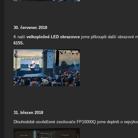
30. červenec 2018
K naší
velkoplošné LED obrazovce
jsme přikoupili další obrazové 
615S.
31. březen 2018
Dlouhodobě osvědčené zesilovače FP10000Q jsme doplnili o nejvýk