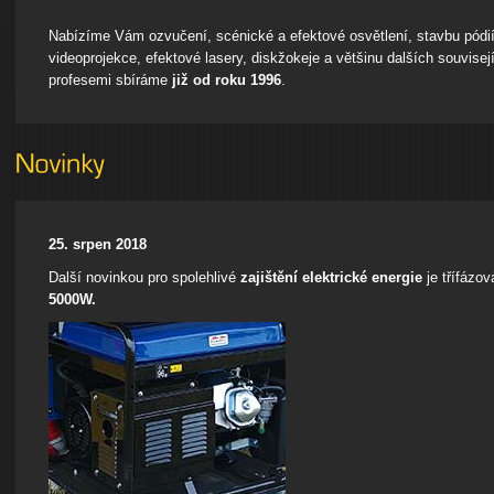
Nabízíme Vám ozvučení, scénické a efektové osvětlení, stavbu pódií
videoprojekce, efektové lasery, diskžokeje a většinu dalších souvisej
profesemi sbíráme
již od roku 1996
.
25. srpen 2018
Další novinkou pro spolehlivé
zajištění elektrické energie
je třífázo
5000W.