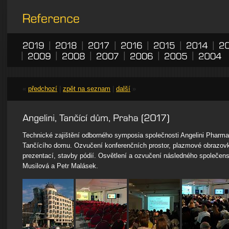
|
|
|
|
|
|
|
|
|
|
|
|
«
předchozí
|
zpět na seznam
|
další
»
Technické zajištění odborného symposia společnosti Angelini Pharma
Tančícího domu. Ozvučení konferenčních prostor, plazmové obrazovk
prezentací, stavby pódií. Osvětlení a ozvučení následného společen
Musilová a Petr Malásek.